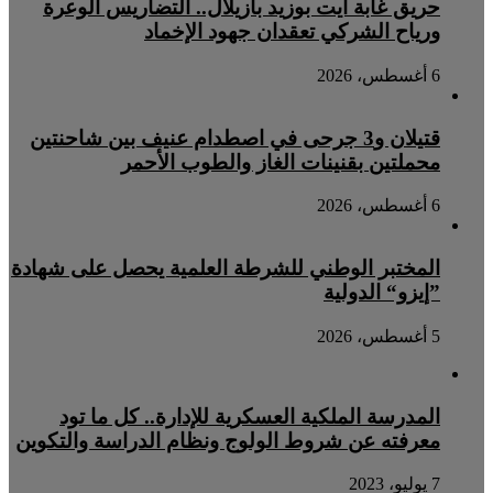
حريق غابة آيت بوزيد بأزيلال.. التضاريس الوعرة
ورياح الشركي تعقدان جهود الإخماد
6 أغسطس، 2026
قتيلان و3 جرحى في اصطدام عنيف بين شاحنتين
محملتين بقنينات الغاز والطوب الأحمر
6 أغسطس، 2026
المختبر الوطني للشرطة العلمية يحصل على شهادة
”إيزو“ الدولية
5 أغسطس، 2026
المدرسة الملكية العسكرية للإدارة.. كل ما تود
معرفته عن شروط الولوج ونظام الدراسة والتكوين
7 يوليو، 2023