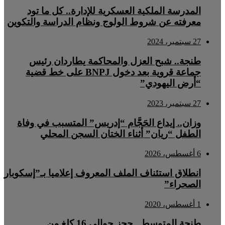
المدرسة الملكية العسكرية للإدارة.. كل ما تود
معرفته عن شروط الولوج ونظام الدراسة والتكوين
27 سبتمبر، 2024
طنجة.. شبح العزل والمحاكمة يطاردان رئيس
جماعة قروية بعد دخول BNPJ على خط قضية
“أرض اليهودي”
27 سبتمبر، 2023
وزان.. إيداع الحَجَّام “إدريس” المتسبب في وفاة
الطفل “ريان” أثناء الختان السجن المحلي
6 أغسطس، 2026
انطلاق استئناف الملف المعروف إعلاميا بـ”إسكوبار
الصحراء”
1 أغسطس، 2020
طنجة المتوسط.. حجز حوالي 16 كلغ من