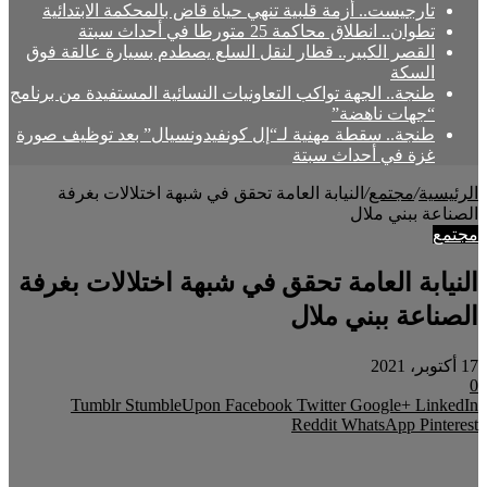
تارجيست.. أزمة قلبية تنهي حياة قاض بالمحكمة الابتدائية
تطوان.. انطلاق محاكمة 25 متورطا في أحداث سبتة
القصر الكبير.. قطار لنقل السلع يصطدم بسيارة عالقة فوق
السكة
طنجة.. الجهة تواكب التعاونيات النسائية المستفيدة من برنامج
“جهات ناهضة”
طنجة.. سقطة مهنية لـ“إل كونفيدونسيال” بعد توظيف صورة
غزة في أحداث سبتة
الرئيسية
/
مجتمع
/
النيابة العامة تحقق في شبهة اختلالات بغرفة
الصناعة ببني ملال
مجتمع
النيابة العامة تحقق في شبهة اختلالات بغرفة
الصناعة ببني ملال
17 أكتوبر، 2021
0
Facebook
Twitter
Google+
LinkedIn
WhatsApp
Pinterest