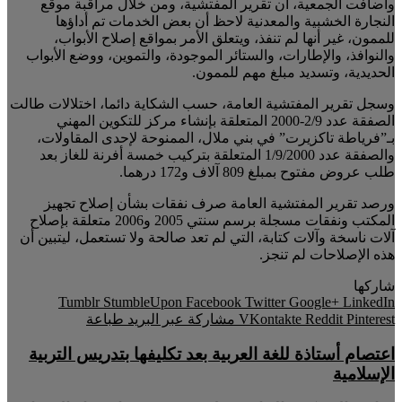
وأضافت الجمعية، أن تقرير المفتشية، ومن خلال مراقبة موقع
النجارة الخشبية والمعدنية لاحظ أن بعض الخدمات تم أداؤها
للممون، غير أنها لم تنفذ، ويتعلق الأمر بمواقع إصلاح الأبواب،
والنوافذ، والإطارات، والستائر الموجودة، والتموين، ووضع الأبواب
الحديدية، وتسديد مبلغ مهم للممون.
وسجل تقرير المفتشية العامة، حسب الشكاية دائما، اختلالات طالت
الصفقة عدد 2/9-2000 المتعلقة بإنشاء مركز للتكوين المهني
بـ”فرياطة تاكزيرت” في بني ملال، الممنوحة لإحدى المقاولات،
والصفقة عدد 1/9/2000 المتعلقة بتركيب خمسة أفرنة للغاز بعد
طلب عروض مفتوح بمبلغ 809 آلاف و172 درهما.
ورصد تقرير المفتشية العامة صرف نفقات بشأن إصلاح تجهيز
المكتب ونفقات مسجلة برسم سنتي 2005 و2006 متعلقة بإصلاح
آلات ناسخة وآلات كتابة، التي لم تعد صالحة ولا تستعمل، ليتبين أن
هذه الإصلاحات لم تنجز.
شاركها
Facebook
Twitter
Google+
LinkedIn
Pinterest
مشاركة عبر البريد
طباعة
اعتصام أستاذة للغة العربية بعد تكليفها بتدريس التربية
الإسلامية