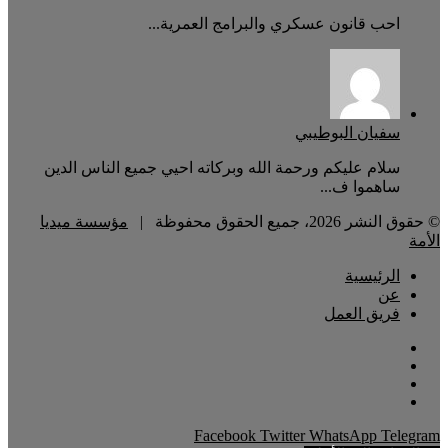
احب قانون عسكري والبرامج العمرية...
سفيان البوطيبي
سلام عليكم ورحمة الله وبركاته احيي جميع الناس الدين
ساهموا ف...
© حقوق النشر 2026، جميع الحقوق محفوظة |
مؤسسة ميديا
الأمة
الرئيسية
عن
فريق العمل
Facebook
Twitter
WhatsApp
Telegram