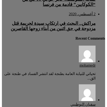
“الكوكايين” قادمة من فرنسا
2 أغسطس، 2020
مراكش.. البحث في ارتكاب سيدة لجريمة قتل
مزدوجة في حق اثنين من أبناء زوجها القاصرين
Recent Comments
mohamedr
تحياتي للنيابة العامة بطنجة لقد انتشر الفساد في طنجة على
الق...
سفيان البوطيبي