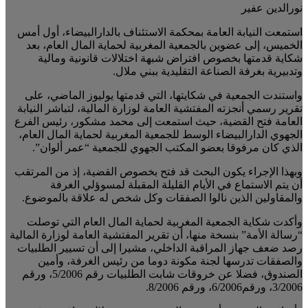
نورالدين عفير
استمعت النيابة العامة بمحكمة الاستئناف بالدارالبيضاء، أول أمس
الخميس، إلى عضوين بالجمعية المغربية لحماية المال العام، بعد
شكاية قدمتها بخصوص افتراض شبهة اختلالات قانونية ومالية
وتدبيرية بغرفة الصناعة التقليدية ببني ملال.
واستندت الجمعية في شكايتها، التي قدمتها يوليوز الماضي، على
تقرير رسمي أنجزته المفتشية العامة لوزارة المالية، لتباشر النيابة
العامة فتح القضية، حيث استمعت إلى محمد مشكور، رئيس الفرع
الجهوي الدارالبيضاء الوسط للجمعية المغربية لحماية المال العام،
الذي كان مرفوقا بعضو المكتب الجهوي للجمعية “عمر ألوان”.
وبهذا الإجراء يكون البحث قد فتح بخصوص القضية، إذ من المرتقب
أن يتم الاستماع في الأيام القليلة المقبلة لمسوؤلي الغرفة
والمقاولين الذين نالوا الصفقات وكل شخص له علاقة بالموضوع.
وأكدت شكاية الجمعية المغربية لحماية المال العام التي توصلت
“رسالة الأمة” بنسخة منها، أن تقرير المفتشية العامة لوزارة المالية
رصد ضعف جهاز المراقبة الداخلي، مشيرا إلى أن تسيير الطلبيات
والصفقات تدرسها لجنة مكونة دوما من رئيس الغرفة، وأمين
الصندوق، فضلا عن خروقات شابت الطلبيات رقم 5/2006، ورقم
3/2006، ورقم6/2006، ورقم 8/2006.