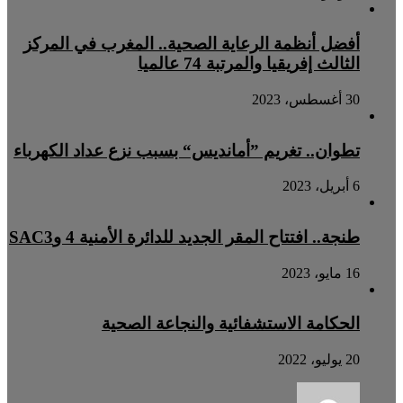
أفضل أنظمة الرعاية الصحية.. المغرب في المركز
الثالث إفريقيا والمرتبة 74 عالميا
30 أغسطس، 2023
تطوان.. تغريم ”أمانديس“ بسبب نزع عداد الكهرباء
6 أبريل، 2023
طنجة.. افتتاح المقر الجديد للدائرة الأمنية 4 وSAC3
16 مايو، 2023
الحكامة الاستشفائية والنجاعة الصحية
20 يوليو، 2022