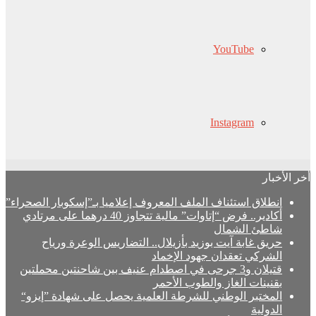
YouTube
Instagram
أخر الأخبار
انطلاق استئناف الملف المعروف إعلاميا بـ”إسكوبار الصحراء”
أكادير.. فرض “إتاوات” مالية تتجاوز 40 درهما على مرتادي
شاطئ الشمال
حريق غابة آيت بوزيد بأزيلال.. التضاريس الوعرة ورياح
الشركي تعقدان جهود الإخماد
قتيلان و3 جرحى في اصطدام عنيف بين شاحنتين محملتين
بقنينات الغاز والطوب الأحمر
المختبر الوطني للشرطة العلمية يحصل على شهادة ”إيزو“
الدولية