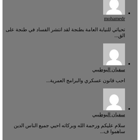
mohamedr
تحياتي للنيابة العامة بطنجة لقد انتشر الفساد في طنجة على
الق...
سفيان البوطيبي
احب قانون عسكري والبرامج العمرية...
سفيان البوطيبي
سلام عليكم ورحمة الله وبركاته احيي جميع الناس الدين
ساهموا ف...